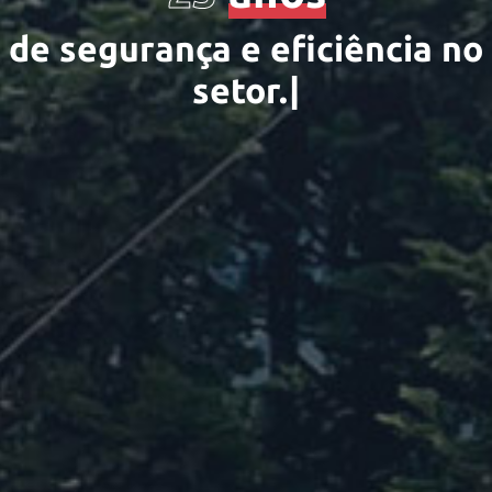
d
e
s
e
g
u
r
a
n
ç
a
e
e
f
c
i
ê
n
c
i
a
n
o
s
|