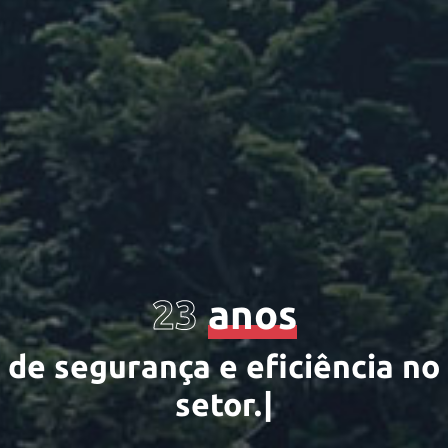
23
anos
d
e
s
e
g
u
r
a
n
ç
a
e
e
f
c
i
ê
n
c
i
a
n
o
s
e
t
o
r
.
|