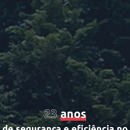
23
anos
d
e
s
e
g
u
r
a
n
ç
a
e
e
f
c
i
ê
n
c
i
a
n
o