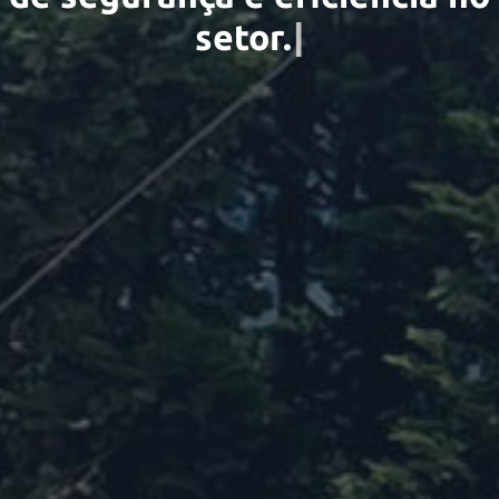
s
e
t
o
|